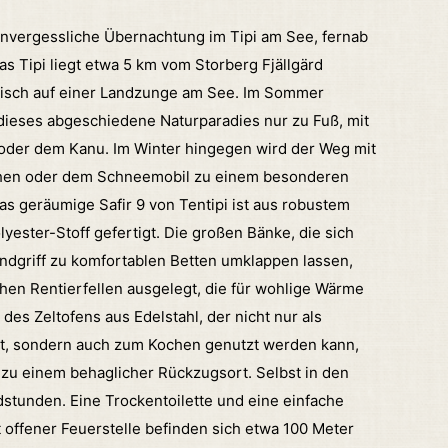
unvergessliche Übernachtung im Tipi am See, fernab
as Tipi liegt etwa 5 km vom Storberg Fjällgärd
llisch auf einer Landzunge am
See. Im Sommer
 dieses abgeschiedene Naturparadies nur zu Fuß, mit
 oder dem Kanu.
Im Winter hingegen wird der Weg mit
en oder dem Schneemobil zu einem besonderen
as geräumige Safir 9 von Tentipi ist aus robustem
yester-Stoff gefertigt.
Die großen Bänke, die sich
ndgriff zu komfortablen Betten umklappen lassen,
chen Rentierfellen ausgelegt, die für wohlige Wärme
des Zeltofens aus Edelstahl, der nicht nur als
t, sondern auch zum Kochen genutzt werden kann,
i zu einem behaglicher
Rückzugsort. Selbst in den
dstunden.
Eine Trockentoilette und eine einfache
t
offener Feuerstelle befinden sich etwa 100 Meter