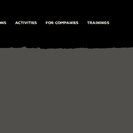
ons
activities
For companies
Trainings