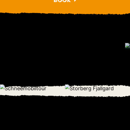
Book
Älg