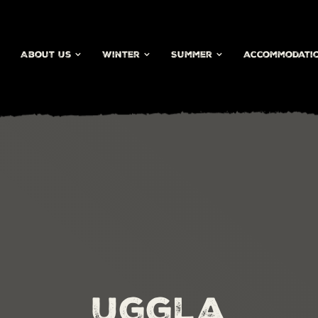
About Us
Winter
Summer
accommodati
Uggla