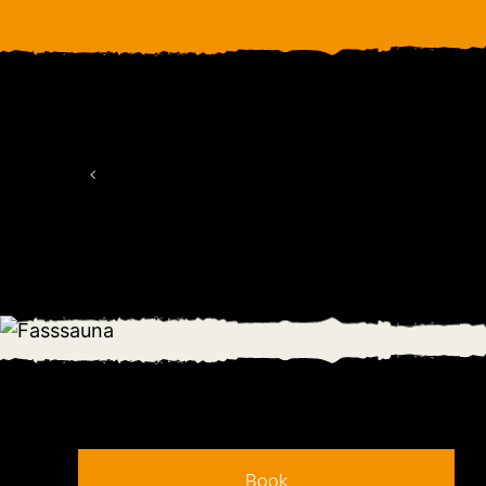
Ren
Book