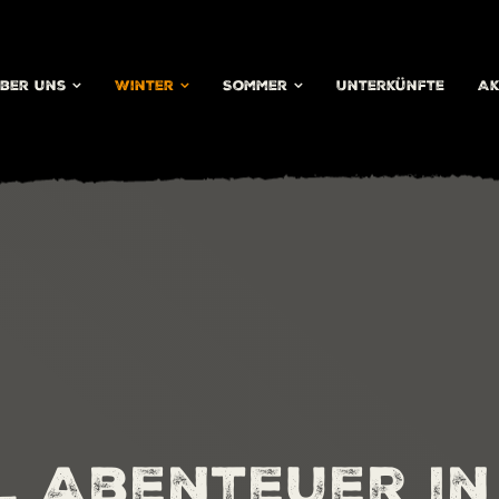
ber uns
Winter
Sommer
Unterkünfte
Ak
l Abenteuer in