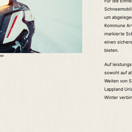
Für die Einh
Schneemobil 
um abgelegen
Kommune Arvi
markierte Sc
einen sicher
bieten.
Auf leistung
sowohl auf al
Weiten von Sc
Lappland Url
Winter verbi