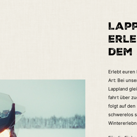
Lapp
erle
dem
Erlebt euren
Art: Bei uns
Lappland glei
fahrt über z
folgt auf de
schwerelos s
Wintererlebni