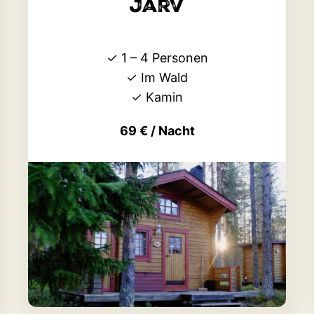
Järv
✓
1 – 4 Personen
✓
Im Wald
✓
Kamin
69 € / Nacht