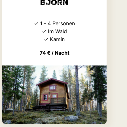
Björn
✓
1 – 4 Personen
✓
Im Wald
✓ Kamin
74 € / Nacht