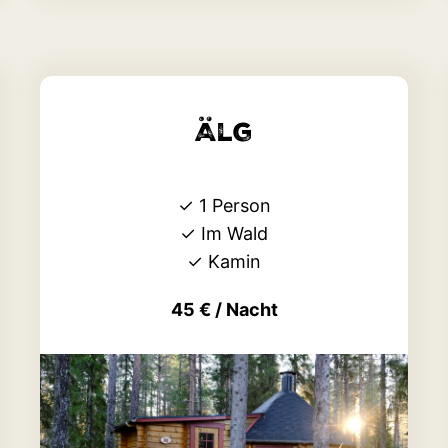
Älg
✓
1 Person
✓
Im Wald
✓
Kamin
45 € / Nacht