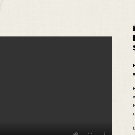
N
E
u