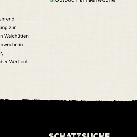
während
ang zur
en Waldhütten
enwoche in
r,
aber Wert auf
Schatzsuche