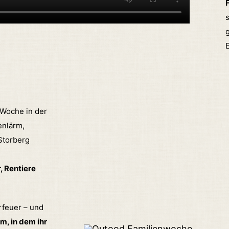
F
s
g
 Woche in der
enlärm,
 Storberg
, Rentiere
rfeuer – und
, in dem ihr