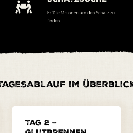
Erfülle Misionen um den Schatz zu
finden
Tagesablauf im Überblic
Tag 2 –
Glutbrennen,